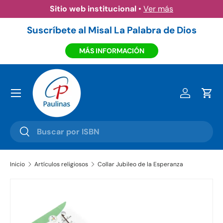
Sitio web institucional
•
Ver más
Ir al contenido
Suscríbete al Misal La Palabra de Dios
MÁS INFORMACIÓN
Menú
Iniciar ses
Carr
Buscar
Buscar
Inicio
Artículos religiosos
Collar Jubileo de la Esperanza