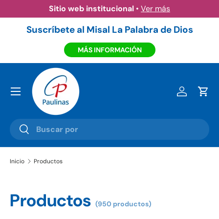
Amazon eBooks
•
Ver más
Ir al contenido
Suscríbete al Misal La Palabra de Dios
MÁS INFORMACIÓN
Menú
Iniciar ses
Carr
Buscar
Buscar
Inicio
Productos
Productos
(950 productos)