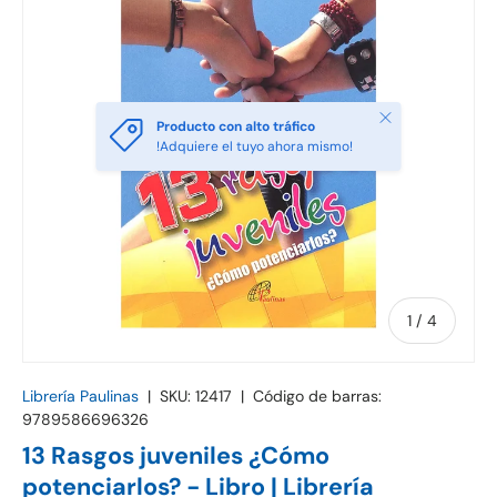
Cerrar
Producto con alto tráfico
!Adquiere el tuyo ahora mismo!
de
1
/
4
Librería Paulinas
|
SKU:
12417
|
Código de barras:
9789586696326
13 Rasgos juveniles ¿Cómo
potenciarlos? - Libro | Librería