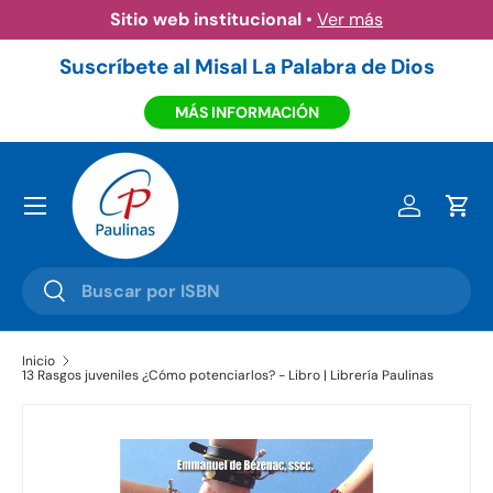
Sitio web institucional
•
Ver más
Ir al contenido
Suscríbete al Misal La Palabra de Dios
MÁS INFORMACIÓN
Menú
Iniciar ses
Carr
Buscar
Buscar
Inicio
13 Rasgos juveniles ¿Cómo potenciarlos? - Libro | Librería Paulinas