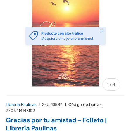
Cerrar
Producto con alto tráfico
!Adquiere el tuyo ahora mismo!
de
1
/
4
Librería Paulinas
|
SKU:
13894
|
Código de barras:
7705414143192
Gracias por tu amistad - Folleto |
Librería Paulinas