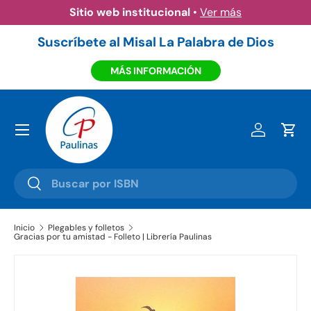
Sitio web institucional
•
Ver más
Ir al contenido
Suscríbete al Misal La Palabra de Dios
MÁS INFORMACIÓN
Menú
Iniciar ses
Carr
Buscar
Buscar
Inicio
Plegables y folletos
Gracias por tu amistad - Folleto | Librería Paulinas