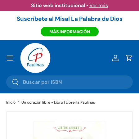
Sitio web institucional
•
Ver más
Ir al contenido
Suscríbete al Misal La Palabra de Dios
MÁS INFORMACIÓN
Menú
Iniciar ses
Carr
Buscar
Buscar
Inicio
Un corazón libre - Libro | Librería Paulinas