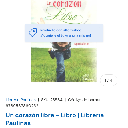
Cerrar
Producto con alto tráfico
!Adquiere el tuyo ahora mismo!
de
1
/
4
Librería Paulinas
|
SKU:
23584
|
Código de barras:
9789587860252
Un corazón libre - Libro | Librería
Paulinas