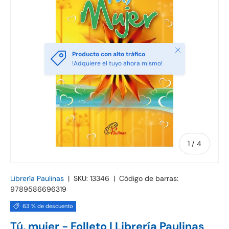
Cerrar
Producto con alto tráfico
!Adquiere el tuyo ahora mismo!
de
1
/
4
Librería Paulinas
|
SKU:
13346
|
Código de barras:
9789586696319
63 % de descuento
Tú, mujer - Folleto | Librería Paulinas