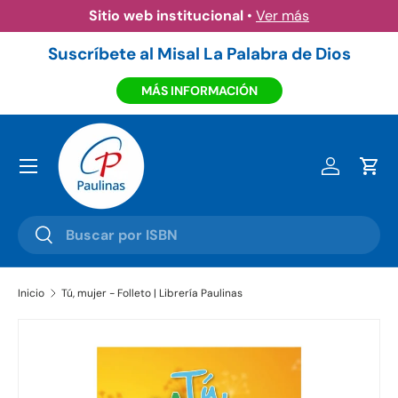
Sitio web institucional
•
Ver más
Ir al contenido
Suscríbete al Misal La Palabra de Dios
MÁS INFORMACIÓN
Menú
Iniciar ses
Carr
Buscar
Buscar
Inicio
Tú, mujer - Folleto | Librería Paulinas