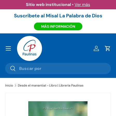
Amazon eBooks
•
Ver más
Ir al contenido
Suscríbete al Misal La Palabra de Dios
MÁS INFORMACIÓN
Menú
Iniciar ses
Carr
Buscar
Buscar
Inicio
Desde el manantial - Libro | Librería Paulinas