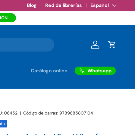
Amazon eBooks
Blog
Red de librerías
•
Ver más
Idioma
Español
IÓN
Iniciar sesión
Carrito
Whatsapp
Catálogo online
U:
06452
|
Código de barras:
9789685807104
nto