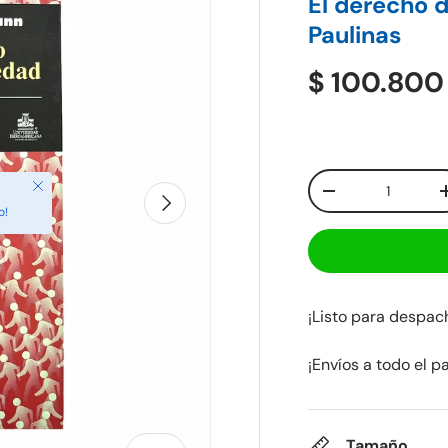
El derecho d
Paulinas
$ 100.80
Cant.
Cerrar
Siguiente
-
o!
¡Listo para despa
¡Envíos a todo el p
Tamaño