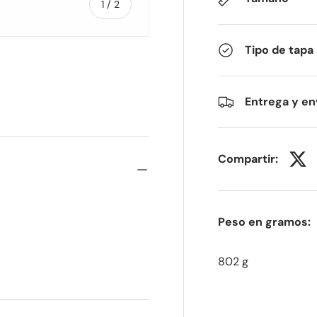
de
1
/
2
Tipo de tapa
Entrega y en
Compartir:
Peso en gramos:
802 g