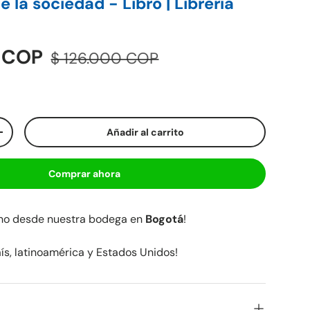
e la sociedad - Libro | Librería
0 COP
$ 126.000 COP
Añadir al carrito
+
Comprar ahora
cho desde nuestra bodega en
Bogotá
!
aís, latinoamérica y Estados Unidos!