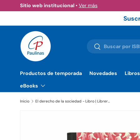
Sitio web institucional
•
Ver más
Ir al contenido
Suscr
Buscar
Buscar
Productos de temporada
Novedades
Libros
eBooks
Inicio
El derecho de la sociedad - Libro | Librería Paulinas