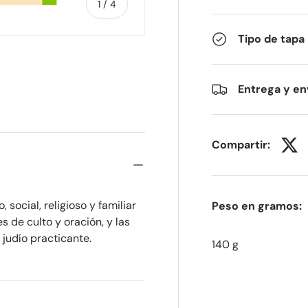
de
1
/
4
Tipo de tapa
 de galería
4 en la vista de galería
Entrega y en
Compartir:
social, religioso y familiar
Peso en gramos:
s de culto y oración, y las
 judío practicante.
140 g