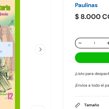
Paulinas
$ 8.000 
Cant.
-
Cerrar
Siguiente
o!
¡Listo para despa
¡Envíos a todo el p
Tamaño