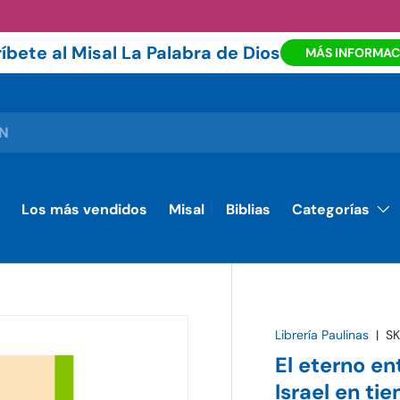
íbete al Misal La Palabra de Dios
MÁS INFORMAC
Los más vendidos
Misal
Biblias
Categorías
Librería Paulinas
|
SK
El eterno ent
Israel en ti