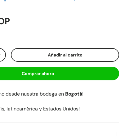
COP
Añadir al carrito
+
Comprar ahora
cho desde nuestra bodega en
Bogotá
!
aís, latinoamérica y Estados Unidos!