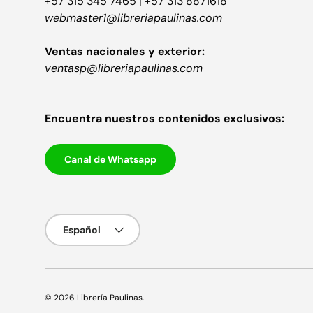
+57 315 345 7465 | +57 313 8871618
webmaster1@libreriapaulinas.com
Ventas nacionales y exterior:
ventasp@libreriapaulinas.com
Encuentra nuestros contenidos exclusivos:
Canal de Whatsapp
Idioma
Español
© 2026
Librería Paulinas
.