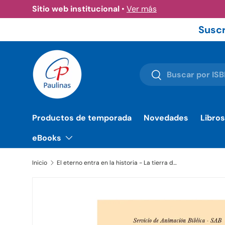
Sitio web institucional
•
Ver más
Ir al contenido
Suscr
Buscar
Buscar
Productos de temporada
Novedades
Libros
eBooks
Inicio
El eterno entra en la historia - La tierra de Israel en tiempo de Jesús - Libro | Librería Paulinas