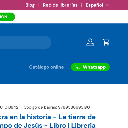
Amazon eBooks
Blog
Red de librerías
•
Ver más
Idioma
Español
IÓN
Iniciar sesión
Carrito
Whatsapp
Catálogo online
U:
013842
|
Código de barras:
9789586695190
ra en la historia - La tierra de
empo de Jesús - Libro | Librería