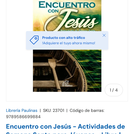
Cerrar
Producto con alto tráfico
!Adquiere el tuyo ahora mismo!
de
1
/
4
Librería Paulinas
|
SKU:
23701
|
Código de barras:
9789586699884
Encuentro con Jesús - Actividades de