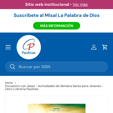
Sitio web institucional
•
Ver más
Ir al contenido
Suscríbete al Misal La Palabra de Dios
MÁS INFORMACIÓN
Menú
Iniciar ses
Carr
Buscar
Buscar
Inicio
Encuentro con Jesús - Actividades de Semana Santa para Jóvenes -
Libro | Librería Paulinas