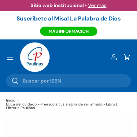
Sitio web institucional
•
Ver más
Ir al contenido
Suscríbete al Misal La Palabra de Dios
MÁS INFORMACIÓN
Menú
Iniciar ses
Carr
Buscar
Buscar
Inicio
Ética del cuidado - Preescolar: La alegría de ser amado - Libro |
Librería Paulinas