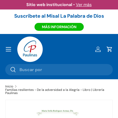
Sitio web institucional
•
Ver más
Ir al contenido
Suscríbete al Misal La Palabra de Dios
MÁS INFORMACIÓN
Menú
Iniciar ses
Carr
Buscar
Buscar
Inicio
Familias resilientes - De la adversidad a la Alegría - Libro | Librería
Paulinas