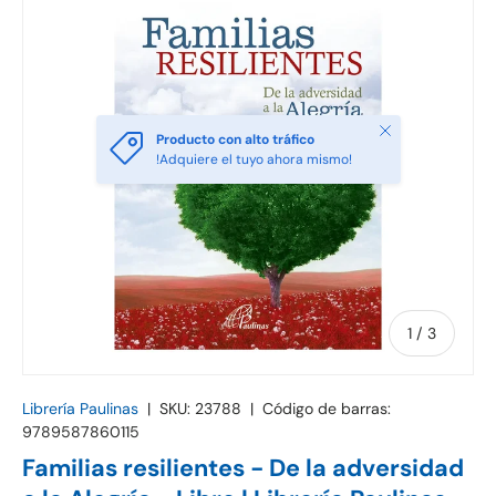
Cerrar
Producto con alto tráfico
!Adquiere el tuyo ahora mismo!
de
1
/
3
Librería Paulinas
|
SKU:
23788
|
Código de barras:
9789587860115
Familias resilientes - De la adversidad