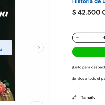
Historia de 
$ 42.500
Cant.
-
Cerrar
Siguiente
o!
¡Listo para despa
¡Envíos a todo el p
Tamaño