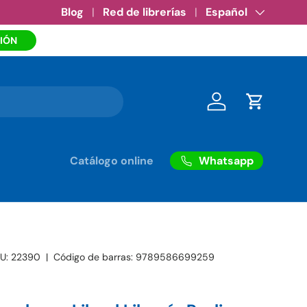
Amazon eBooks
Blog
Red de librerías
•
Ver más
Idioma
Español
IÓN
Iniciar sesión
Carrito
Whatsapp
Catálogo online
U:
22390
|
Código de barras:
9789586699259