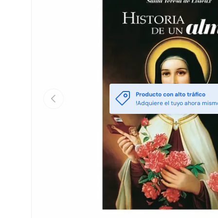
Producto con alto tráfico
Anterior
!Adquiere el tuyo ahora mism