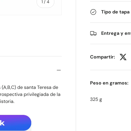
de
1
/
4
Tipo de tapa
 de galería
4 en la vista de galería
Entrega y en
Compartir:
Peso en gramos:
 (A,B,C) de santa Teresa de
trospectiva privilegiada de la
325 g
storia.