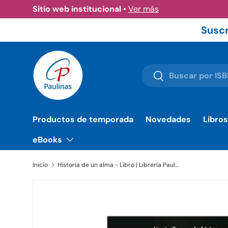
Sitio web institucional
•
Ver más
Ir al contenido
Suscr
Buscar
Buscar
Productos de temporada
Novedades
Libros
eBooks
Inicio
Historia de un alma - Libro | Librería Paulinas