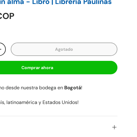
un alma - Libro | Librería Paulinas
 COP
Agotado
+
Comprar ahora
cho desde nuestra bodega en
Bogotá
!
aís, latinoamérica y Estados Unidos!