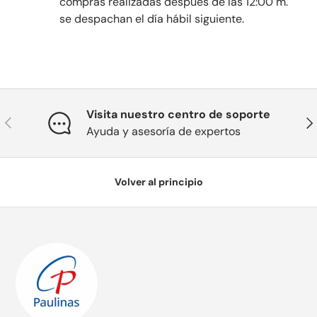
compras realizadas después de las 12:00 m.
se despachan el día hábil siguiente.
Visita nuestro centro de soporte
Anterior
Sig
Ayuda y asesoría de expertos
Volver al principio