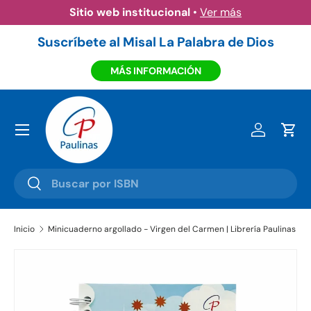
Sitio web institucional
•
Ver más
Ir al contenido
Suscríbete al Misal La Palabra de Dios
MÁS INFORMACIÓN
Menú
Iniciar ses
Carr
Buscar
Buscar
Inicio
Minicuaderno argollado - Virgen del Carmen | Librería Paulinas