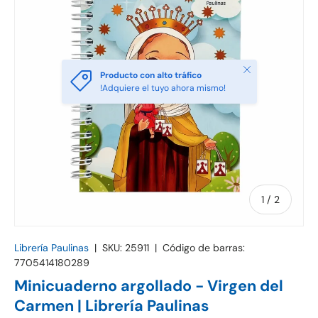
Cerrar
Producto con alto tráfico
!Adquiere el tuyo ahora mismo!
de
1
/
2
Librería Paulinas
|
SKU:
25911
|
Código de barras:
7705414180289
Minicuaderno argollado - Virgen del
Carmen | Librería Paulinas